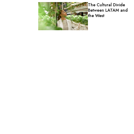
The Cultural Divide
Between LATAM and
the West