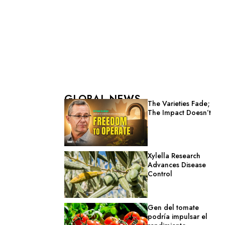
GLOBAL NEWS
The Varieties Fade;
The Impact Doesn’t
Xylella Research
Advances Disease
Control
Gen del tomate
podría impulsar el