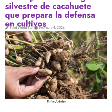
silvestre de cacahuete
que prepara la defensa
en cultivos
Seed World Staff
February 4, 2026
Foto: Adobe